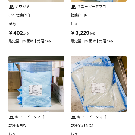
アワジヤ
キユーピータマゴ
Jhc 乾燥卵白
乾燥卵白K
50
1
g
KG
￥402
￥3,229
から
から
最短翌日お届け
常温のみ
最短翌日お届け
常温のみ
キユーピータマゴ
キユーピータマゴ
乾燥卵白W
乾燥全卵 NO.1
1
1
KG
KG