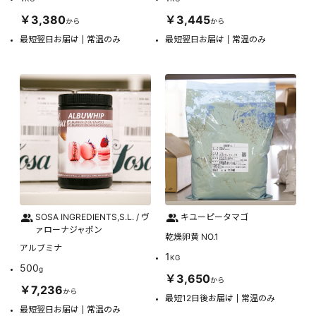
￥3,380
￥3,445
から
から
最短翌日お届け
常温のみ
最短翌日お届け
常温のみ
SOSA INGREDIENTS,S.L. / ヴ
キユーピータマゴ
ァローナジャポン
乾燥卵黄 NO.1
アルブミナ
1
KG
500
g
￥3,650
から
￥7,236
から
最短12日後お届け
常温のみ
最短翌日お届け
常温のみ