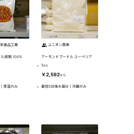
正栄食品工業
ユニオン商事
ル皮無 100%
アーモンドプードル スーペリア
1
KG
￥2,592
から
常温のみ
最短3日後お届け
冷蔵のみ