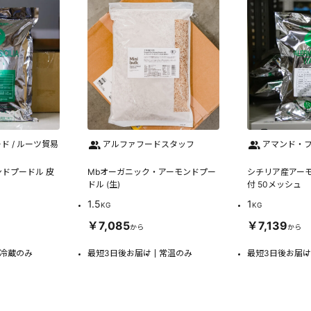
ド / ルーツ貿易
アルファフードスタッフ
アマンド・フ
ドプードル 皮
Mbオーガニック・アーモンドプー
シチリア産アーモ
ドル (生)
付 50メッシュ
1.5
1
KG
KG
￥7,085
￥7,139
から
から
冷蔵のみ
最短3日後お届け
常温のみ
最短3日後お届け