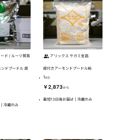
ード / ルーツ貿易
アリックス サガミ支店
ンドプードル 皮
皮付きアーモンドプードル純
1
KG
￥2,873
から
最短13日後お届け
冷蔵のみ
冷蔵のみ