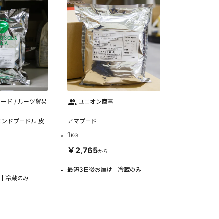
ード / ルーツ貿易
ユニオン商事
ンドプードル 皮
アマプード
1
KG
￥2,765
から
最短3日後お届け
冷蔵のみ
冷蔵のみ