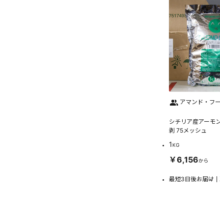
アマンド・フー
シチリア産アーモン
剥 75メッシュ
1
KG
￥6,156
から
最短3日後お届け