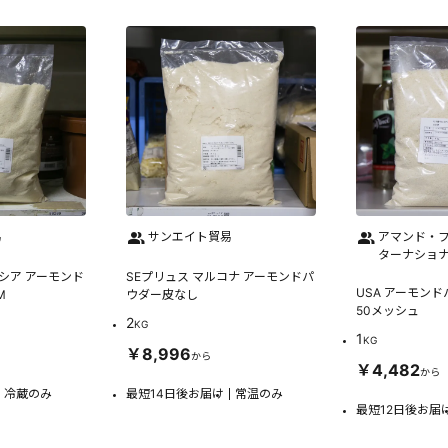
易
サンエイト貿易
アマンド・フ
ターナショ
シア アーモンド
SEプリュス マルコナ アーモンドパ
USA アーモン
M
ウダー皮なし
50メッシュ
2
KG
1
KG
￥8,996
から
￥4,482
から
冷蔵のみ
最短14日後お届け
常温のみ
最短12日後お届