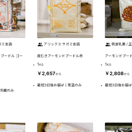
ガミ支店
アリックス サガミ支店
筑波乳業 / 
プードル ゴー
皮むきアーモンドプードル赤
アーモンドプード
1
1
KG
KG
￥2,657
￥2,808
から
から
最短3日後お届け
常温のみ
最短3日後お届け
冷蔵のみ