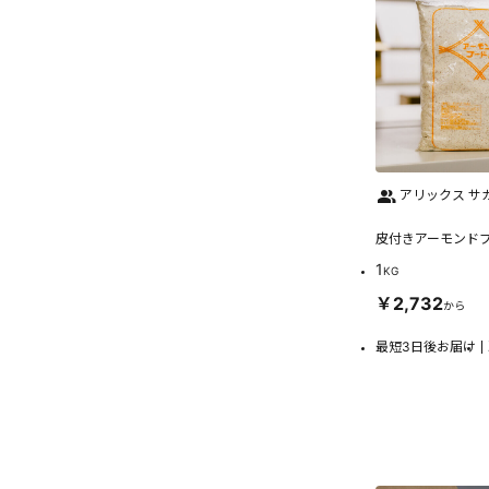
アリックス サ
皮付きアーモンド
1
KG
￥2,732
から
最短3日後お届け