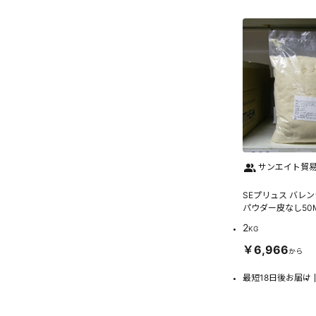
サンエイト貿
SEプリュス バレン
パウダー皮なし50
2
KG
￥6,966
から
最短18日後お届け