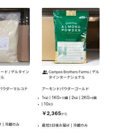
ード / デルタイン
Campos Brothers Farms / デル
ナル
タインターナショナル
ドパウダーマルコナ
アーモンドパウダーゴールド
1
1KG
2
2KG
KG
×10個
KG
×6個
10
KG
￥2,365
から
け
冷蔵のみ
最短3日後お届け
冷蔵のみ