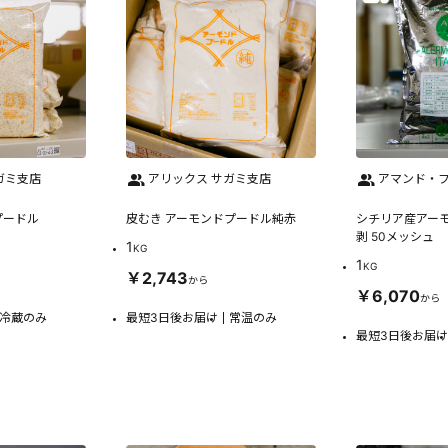
ガミ支店
アリックス サガミ支店
アマンド・フ
プードル
皮むき アーモンドプードル純赤
シチリア産アーモ
剥 50メッシュ
1
KG
1
KG
￥2,743
から
￥6,070
から
冷蔵のみ
最短3日後お届け
常温のみ
最短3日後お届け