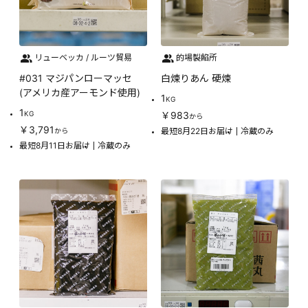
リューベッカ / ルーツ貿易
的場製餡所
#031 マジパンローマッセ
白煉りあん 硬煉
(アメリカ産アーモンド使用)
1
KG
1
KG
￥983
から
￥3,791
最短8月22日お届け
冷蔵のみ
から
最短8月11日お届け
冷蔵のみ