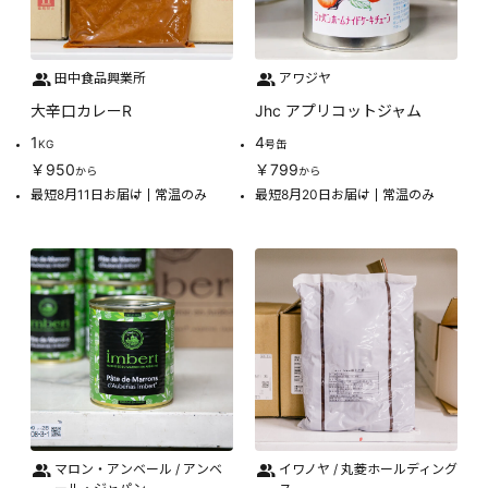
田中食品興業所
アワジヤ
大辛口カレーR
Jhc アプリコットジャム
1
4
KG
号缶
￥950
￥799
から
から
最短8月11日お届け
常温のみ
最短8月20日お届け
常温のみ
マロン・アンベール / アンベ
イワノヤ / 丸菱ホールディング