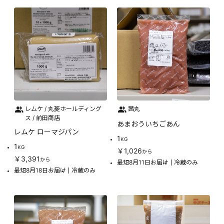
レムケ / 丸菱ホールディング
茜丸
ス / 前田商店
あまおういちごあん
レムケ ローマジパン
1
KG
1
KG
￥1,026
から
￥3,391
から
最短8月11日お届け
冷蔵のみ
最短8月18日お届け
冷蔵のみ