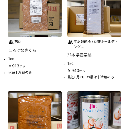
茜丸
平沢製餡所 / 丸菱ホールディ
ングス
しろはなさくら
熊本県産栗餡
1
KG
1
KG
￥913
から
￥940
から
休売
冷蔵のみ
最短8月11日お届け
冷蔵のみ