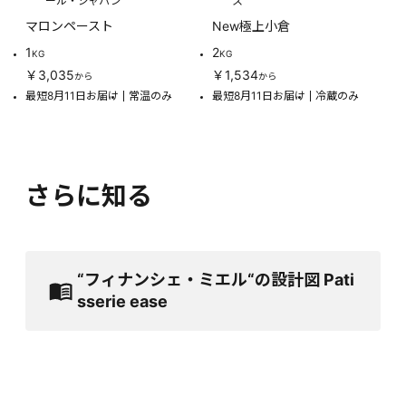
ール・ジャパン
ス
マロンペースト
New極上小倉
1
2
KG
KG
￥3,035
￥1,534
から
から
最短8月11日お届け
常温のみ
最短8月11日お届け
冷蔵のみ
さらに知る
“フィナンシェ・ミエル“の設計図 Pati
sserie ease