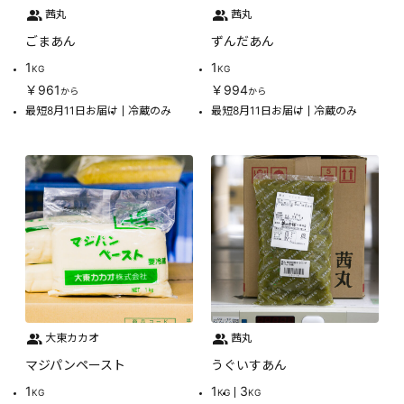
茜丸
茜丸
ごまあん
ずんだあん
1
1
KG
KG
￥961
￥994
から
から
最短8月11日お届け
冷蔵のみ
最短8月11日お届け
冷蔵のみ
大東カカオ
茜丸
マジパンペースト
うぐいすあん
1
1
3
KG
KG
KG