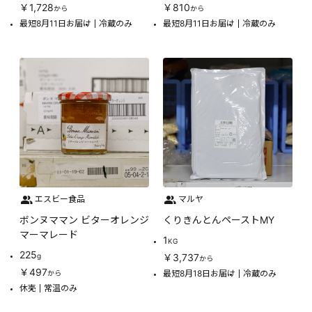
￥1,728
￥810
から
から
最短8月11日お届け
冷蔵のみ
最短8月11日お届け
冷蔵のみ
エスビー食品
マルヤ
ボンヌママン ビターオレンジ
くりきんとんペーストMY
マーマレード
1
KG
225
g
￥3,737
から
￥497
最短8月18日お届け
冷蔵のみ
から
休売
常温のみ