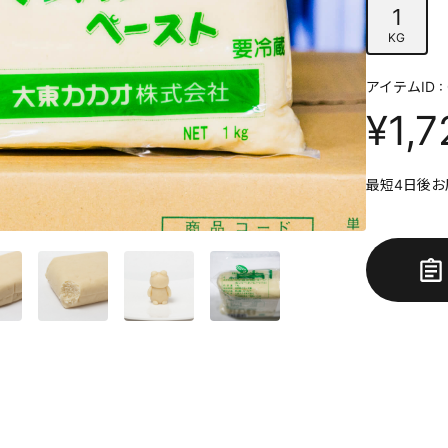
1
KG
アイテムID : 
¥1,7
最短4日後お