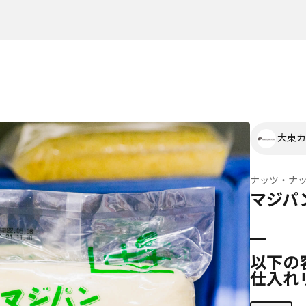
大東カ
ナッツ・ナ
マジパ
以下の
仕入れ