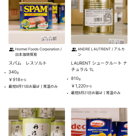
Hormel Foods Corporation /
ANDRE LAUTRENT / アルカ
日本珈琲貿易
ン
スパム レスソルト
LAURENT シュークルート ナ
チュラル 1L
340
g
810
￥918
g
から
￥1,220
最短8月11日お届け
常温のみ
から
最短8月21日お届け
常温のみ