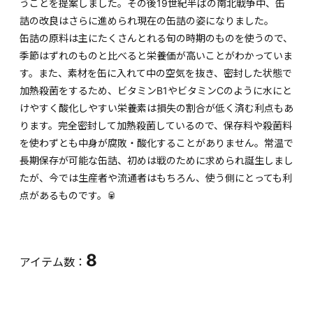
うことを提案しました。その後19世紀半ばの南北戦争中、缶
詰の改良はさらに進められ現在の缶詰の姿になりました。
缶詰の原料は主にたくさんとれる旬の時期のものを使うので、
季節はずれのものと比べると栄養価が高いことがわかっていま
す。また、素材を缶に入れて中の空気を抜き、密封した状態で
加熱殺菌をするため、ビタミンB1やビタミンCのように水にと
けやすく酸化しやすい栄養素は損失の割合が低く済む利点もあ
ります。完全密封して加熱殺菌しているので、保存料や殺菌料
を使わずとも中身が腐敗・酸化することがありません。常温で
長期保存が可能な缶詰、初めは戦のために求められ誕生しまし
たが、今では生産者や流通者はもちろん、使う側にとっても利
点があるものです。🥫
8
アイテム数：