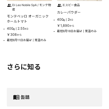
Di Leo Nobile SpA / モンテ物
エスビー食品
産
カレーパウダー
モンテベッロ オーガニック
400
2
g
KG
ホールトマト
￥1,890
から
400
2.55
g
KG
最短8月18日お届け
常温のみ
￥308
から
最短8月11日お届け
常温のみ
さらに知る
缶詰