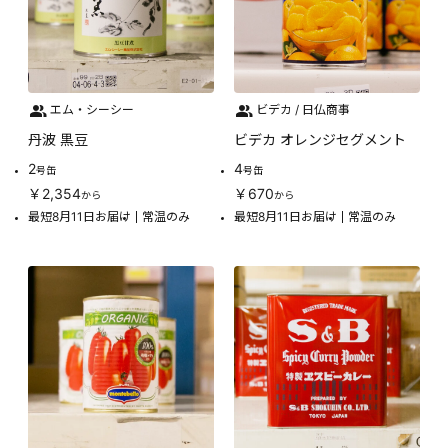
エム・シーシー
ビデカ / 日仏商事
丹波 黒豆
ビデカ オレンジセグメント
2
4
号缶
号缶
￥2,354
￥670
から
から
最短8月11日お届け
常温のみ
最短8月11日お届け
常温のみ