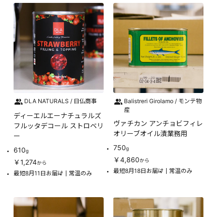
DLA NATURALS / 日仏商事
Balistreri Girolamo / モンテ物
産
ディーエルエーナチュラルズ
ヴァチカン アンチョビフィレ
フルッタデコール ストロベリ
オリーブオイル漬業務用
ー
750
g
610
g
￥4,860
から
￥1,274
から
最短8月18日お届け
常温のみ
最短8月11日お届け
常温のみ