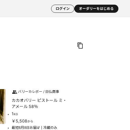
ログイン
オーダリーをはじめる
バリーカレボー / 日仏商事
カカオバリー ピストール ミ・
アメール 58％
1
KG
￥5,508
から
最短8月8日お届け
冷蔵のみ