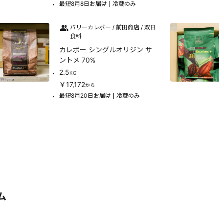
最短8月8日お届け
冷蔵のみ
バリーカレボー / 前田商店 / 双日
食料
カレボー シングルオリジン サ
ントメ 70%
2.5
KG
￥17,172
から
最短8月20日お届け
冷蔵のみ
ム