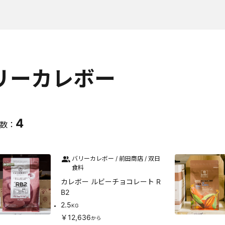
リーカレボー
4
数：
バリーカレボー / 前田商店 / 双日
食料
カレボー ルビーチョコレート R
B2
2.5
KG
￥12,636
から