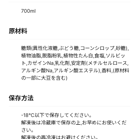
700ml
原材料
糖類(異性化液糖,ぶどう糖,コーンシロップ,砂糖),
植物油脂,脱脂粉乳,植物性たん白,食塩,ソルビッ
ト,カゼインNa,乳化剤,安定剤(メチルセルロース,
アルギン酸Na,アルギン酸エステル),香料,(原材料
の一部に大豆を含む)
保存方法
-18℃以下で保存してください。
解凍後は冷蔵庫で保存の上,お早めにお使いくだ
さい。
解凍後の再冷凍はお避けください。