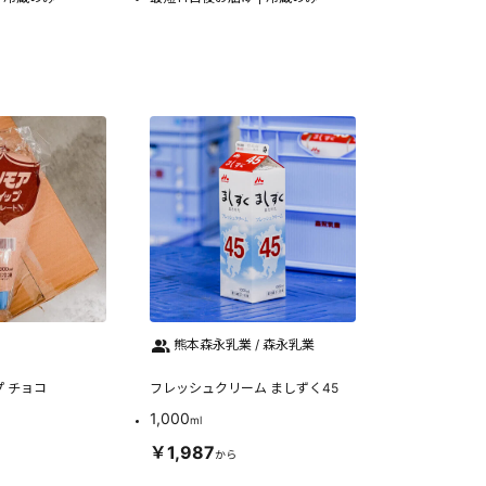
熊本森永乳業 / 森永乳業
 チョコ
フレッシュクリーム ましずく45
1,000
ml
￥1,987
から