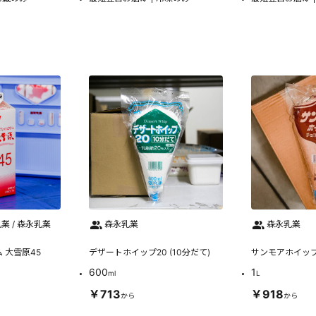
 / 森永乳業
森永乳業
森永乳業
 大雪原45
デザートホイップ20 (10分だて)
サンモアホイップ
600
1
ml
L
￥713
￥918
から
から