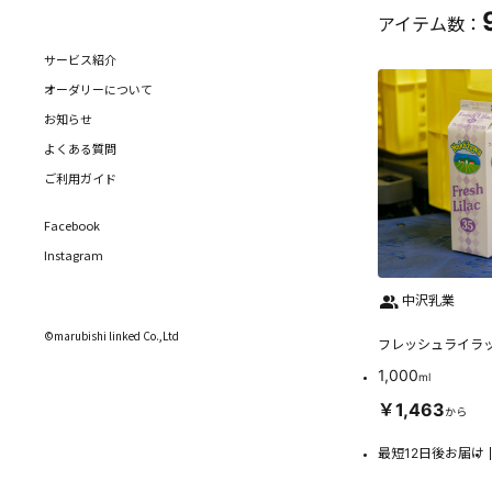
アイテム数：
サービス紹介
オーダリーについて
お知らせ
よくある質問
ご利用ガイド
Facebook
Instagram
中沢乳業
©marubishi linked Co.,Ltd
フレッシュライラッ
1,000
ml
￥1,463
から
最短12日後お届け