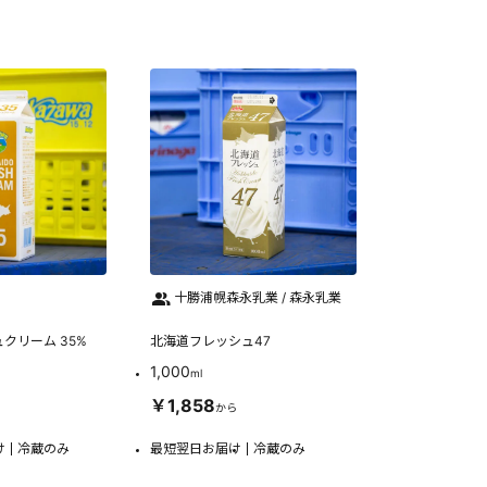
十勝浦幌森永乳業 / 森永乳業
クリーム 35%
北海道フレッシュ47
1,000
ml
￥1,858
から
け
冷蔵のみ
最短翌日お届け
冷蔵のみ