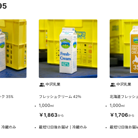
95
中沢乳業
中沢乳業
ク 35%
フレッシュクリーム 42％
北海道フレッシュ
1,000
1,000
ml
ml
￥1,863
￥1,706
から
から
冷蔵のみ
最短12日後お届け
冷蔵のみ
最短12日後お届