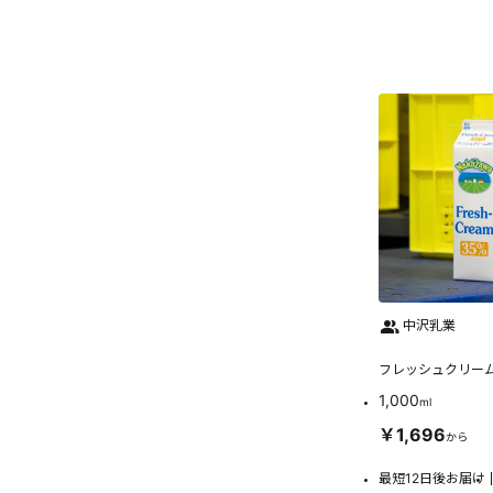
中沢乳業
フレッシュクリーム
1,000
ml
￥1,696
から
最短12日後お届け