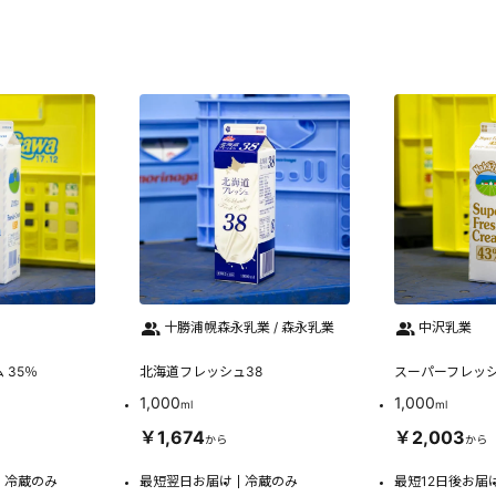
十勝浦幌森永乳業 / 森永乳業
中沢乳業
 35％
北海道フレッシュ38
スーパーフレッシ
1,000
1,000
ml
ml
￥1,674
￥2,003
から
から
冷蔵のみ
最短翌日お届け
冷蔵のみ
最短12日後お届