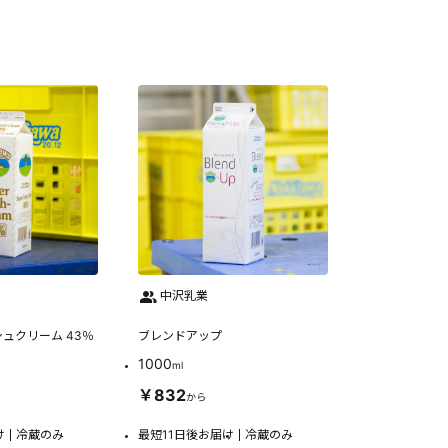
中沢乳業
ュクリーム 43％
ブレンドアップ
1000
ml
￥832
から
け
冷蔵のみ
最短11日後お届け
冷蔵のみ