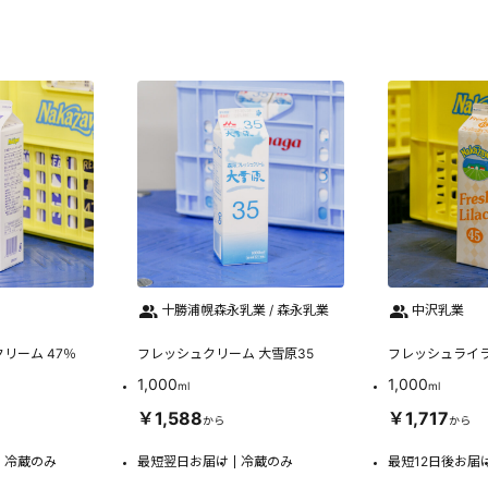
十勝浦幌森永乳業 / 森永乳業
中沢乳業
リーム 47％
フレッシュクリーム 大雪原35
フレッシュライラ
1,000
1,000
ml
ml
￥1,588
￥1,717
から
から
冷蔵のみ
最短翌日お届け
冷蔵のみ
最短12日後お届