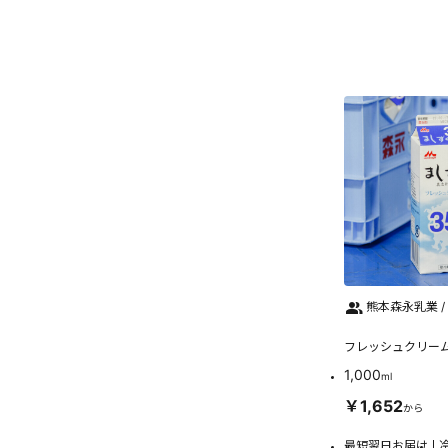
熊本森永乳業 /
フレッシュクリーム
1,000
ml
￥1,652
から
最短翌日お届け