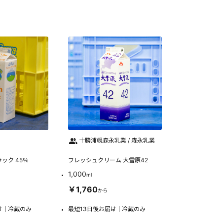
十勝浦幌森永乳業 / 森永乳業
ック 45％
フレッシュクリーム 大雪原42
1,000
ml
￥1,760
から
け
冷蔵のみ
最短13日後お届け
冷蔵のみ