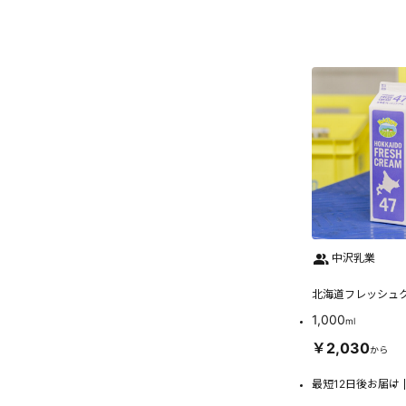
中沢乳業
北海道フレッシュク
1,000
ml
￥2,030
から
最短12日後お届け