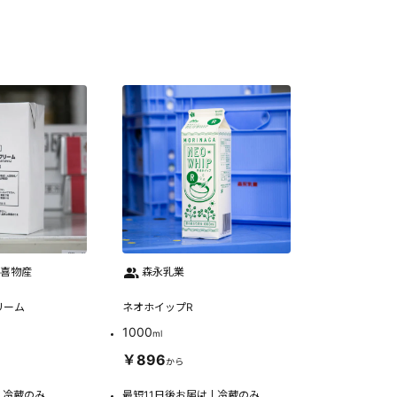
泰喜物産
森永乳業
リーム
ネオホイップR
1000
ml
￥896
から
冷蔵のみ
最短11日後お届け
冷蔵のみ