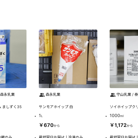
 森永乳業
森永乳業
守山乳業 / 
 ましずく35
サンモアホイップ 白
ソイホイップク
1
1000
L
ml
￥670
￥1,172
から
から
冷蔵のみ
最短翌日お届け
冷凍のみ
最短翌日お届け