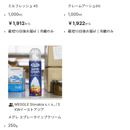
ミルフレッシュ 45
クレームアーシュ(H)
1,000
1,000
ml
ml
￥1,912
￥1,922
から
から
最短10日後お届け
冷蔵のみ
最短10日後お届け
冷蔵のみ
MEGGLE Slovakia s. r. o., / S
KWイーストアジア
メグレ スプレーホイップクリーム
250
g