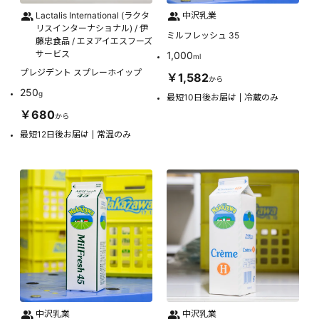
Lactalis International (ラクタ
中沢乳業
リスインターナショナル) / 伊
ミルフレッシュ 35
藤忠食品 / エヌアイエスフーズ
サービス
1,000
ml
プレジデント スプレーホイップ
￥1,582
から
250
g
最短10日後お届け
冷蔵のみ
￥680
から
最短12日後お届け
常温のみ
中沢乳業
中沢乳業