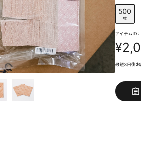
500
枚
アイテムID : 
¥2,
最短3日後お