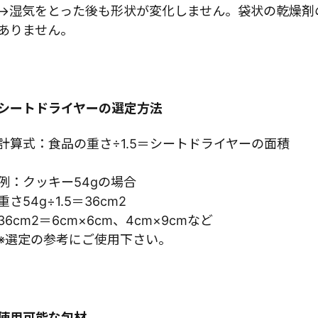
→湿気をとった後も形状が変化しません。袋状の乾燥剤
ありません。
シートドライヤーの選定方法
計算式：食品の重さ÷1.5＝シートドライヤーの面積
例：クッキー54gの場合
重さ54g÷1.5＝36cm2
36cm2＝6cm×6cm、4cm×9cmなど
※選定の参考にご使用下さい。
使用可能な包材