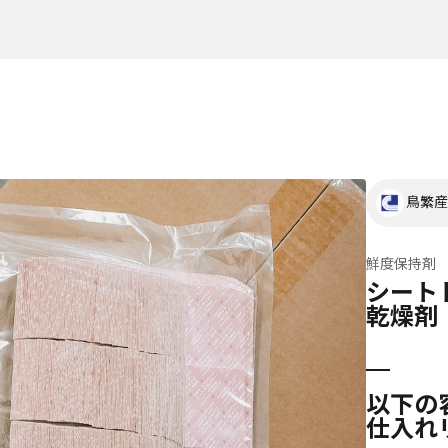
鳥繁産
鮮度保持剤
シートド
乾燥剤
以下の
仕入れ