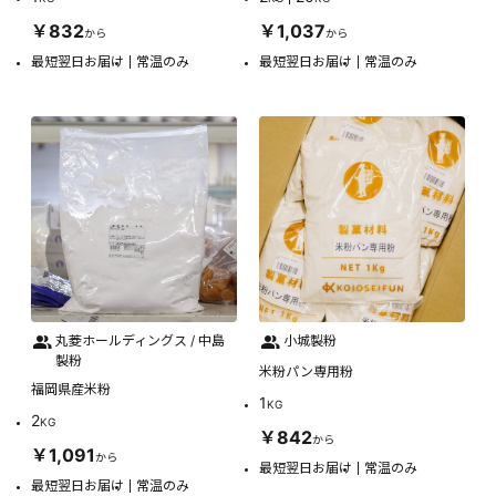
￥832
￥1,037
から
から
最短翌日お届け
常温のみ
最短翌日お届け
常温のみ
丸菱ホールディングス / 中島
小城製粉
製粉
米粉パン専用粉
福岡県産米粉
1
KG
2
KG
￥842
から
￥1,091
から
最短翌日お届け
常温のみ
最短翌日お届け
常温のみ