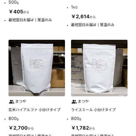
500
g
1
KG
￥405
から
￥2,614
から
最短翌日お届け
常温のみ
最短翌日お届け
常温のみ
まつや
まつや
玄米ハイアルファ 小分けタイプ
ライスミール 小分けタイプ
800
800
g
g
￥2,700
￥1,782
から
から