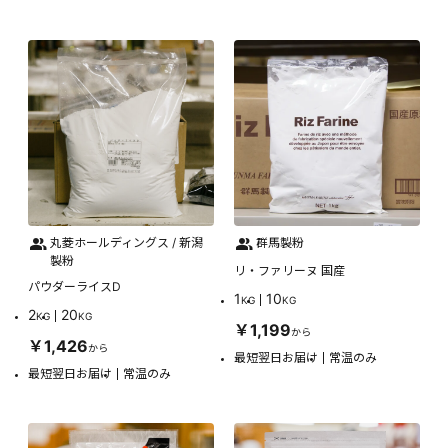
丸菱ホールディングス / 新潟
群馬製粉
製粉
リ・ファリーヌ 国産
パウダーライスD
1
10
KG
KG
2
20
KG
KG
￥1,199
から
￥1,426
から
最短翌日お届け
常温のみ
最短翌日お届け
常温のみ