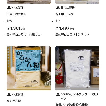
小城製粉
日の出製粉
生菓子用寒梅粉
冨士印 白玉粉
1
1
KG
KG
￥1,361
￥1,497
から
から
最短翌日お届け
常温のみ
最短翌日お届け
常温のみ
小城製粉
OGURA / アルファフードスタ
ッフ
かるかん粉
有機JAS 超微粉砕 玄米粉