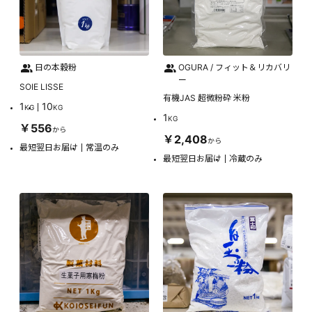
日の本穀粉
OGURA / フィット＆リカバリ
ー
SOIE LISSE
有機JAS 超微粉砕 米粉
1
10
KG
KG
1
KG
￥556
から
￥2,408
から
最短翌日お届け
常温のみ
最短翌日お届け
冷蔵のみ