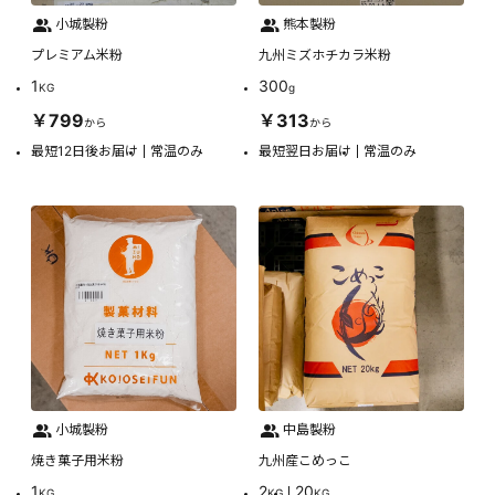
小城製粉
熊本製粉
プレミアム米粉
九州ミズホチカラ米粉
1
300
KG
g
￥799
￥313
から
から
最短12日後お届け
常温のみ
最短翌日お届け
常温のみ
小城製粉
中島製粉
焼き菓子用米粉
九州産こめっこ
1
2
20
KG
KG
KG