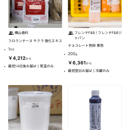
横山香料
フレンチF&B / フレンチF&Bジ
ャパン
フロランチーヌ サクラ 強化エキス
チョコレート色粉 黄色
1
KG
200
g
￥4,212
から
￥6,361
から
最短14日後お届け
常温のみ
最短翌日お届け
冷蔵のみ