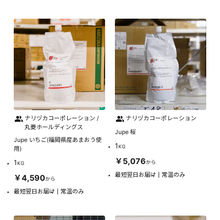
ナリヅカコーポレーション /
ナリヅカコーポレーション
丸菱ホールディングス
Jupe 桜
Jupe いちご(福岡県産あまおう使
1
KG
用)
￥5,076
1
から
KG
最短翌日お届け
常温のみ
￥4,590
から
最短翌日お届け
常温のみ