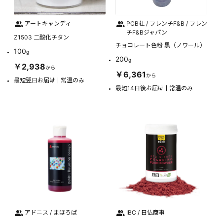
アートキャンディ
PCB社 / フレンチF&B / フレン
チF&Bジャパン
Z1503 二酸化チタン
チョコレート色粉 黒（ノワール）
100
g
200
g
￥2,938
から
￥6,361
から
最短翌日お届け
常温のみ
最短14日後お届け
常温のみ
アドニス / まほろば
IBC / 日仏商事