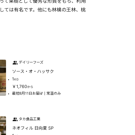
って果樹として優秀な形質をもち、利用
しては有名です。他にも林檎の王林、桃
デイリーフーズ
ソース・オ・ハッサク
1
KG
￥1,760
から
最短8月11日お届け
常温のみ
タカ食品工業
ネオフィル 日向夏 SP