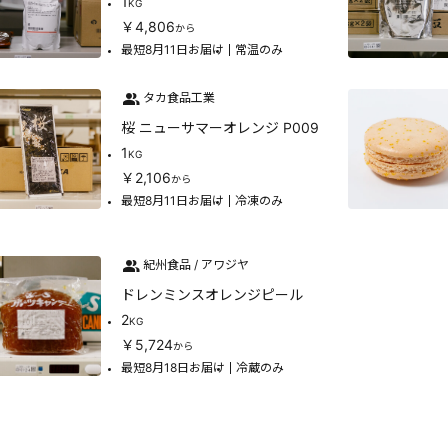
1
KG
￥4,806
から
最短8月11日お届け
常温のみ
タカ食品工業
桜 ニューサマーオレンジ P009
1
KG
￥2,106
から
最短8月11日お届け
冷凍のみ
紀州食品 / アワジヤ
ドレンミンスオレンジピール
2
KG
￥5,724
から
最短8月18日お届け
冷蔵のみ