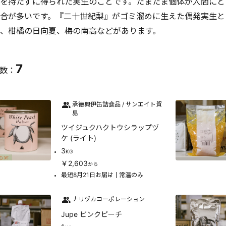
を持たずに得られた実生のことです。たまたま個体が人間にと
合が多いです。『二十世紀梨』がゴミ溜めに生えた偶発実生と
、柑橘の日向夏、梅の南高などがあります。
7
数：
承徳興伊缶詰食品 / サンエイト貿
易
ツイジュクハクトウシラップヅ
ケ (ライト)
3
KG
￥2,603
から
最短8月21日お届け
常温のみ
ナリヅカコーポレーション
Jupe ピンクピーチ