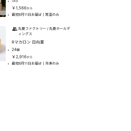
1
KG
￥1,566
から
最短8月11日お届け
常温のみ
丸菱ファクトリー / 丸菱ホールデ
ィングス
Rマカロン 日向夏
24
個
￥2,916
から
最短8月11日お届け
冷凍のみ