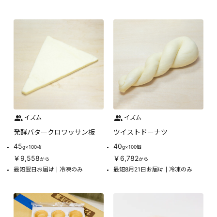
イズム
イズム
発酵バタークロワッサン板
ツイストドーナツ
45
40
g×100枚
g×100個
￥9,558
￥6,782
から
から
最短翌日お届け
冷凍のみ
最短8月21日お届け
冷凍のみ