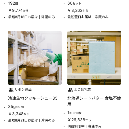
192
60
個
セット
￥9,774
￥8,262
から
から
最短8月18日お届け
常温のみ
最短翌日お届け
冷蔵のみ
リボン食品
よつ葉乳業
冷凍生地クッキーシュー35
北海道シートバター 食塩不使
用
35g
×50個
1
￥3,348
KG×10枚
から
￥26,838
最短8月21日お届け
冷凍のみ
から
供給制限中
冷凍のみ