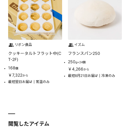
リボン食品
イズム
クッキータルトフラット中(C
フランスパン250
T-2F)
250
g×24個
168
個
￥4,266
から
￥7,322
最短8月21日お届け
冷凍のみ
から
最短翌日お届け
常温のみ
閲覧したアイテム