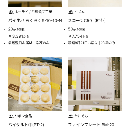
ホーライ / 月島食品工業
イズム
パイ生地 らくらくS-10-10-N
スコーンC50（紅茶）
20
50
g×108枚
g×100個
￥3,391
￥7,754
から
から
最短翌日お届け
冷凍のみ
最短8月21日お届け
冷凍のみ
リボン食品
たにぐち
パイタルト中(PT-2)
ファインプレート BM-20