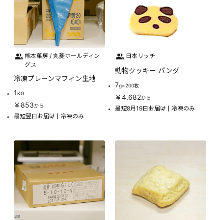
熊本菓房 / 丸菱ホールディン
日本リッチ
グス
動物クッキー パンダ
冷凍プレーンマフィン生地
7
g×200枚
1
KG
￥4,682
から
￥853
から
最短8月19日お届け
冷凍のみ
最短翌日お届け
冷凍のみ