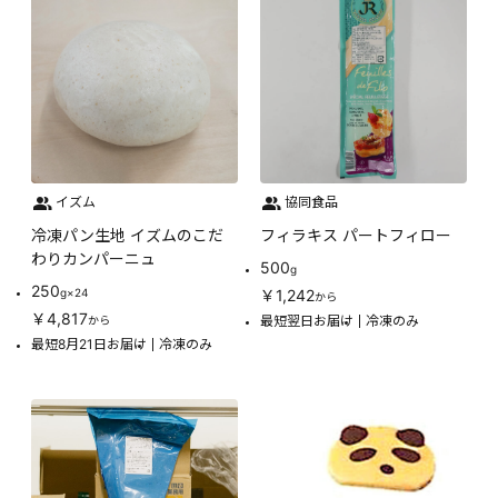
イズム
協同食品
冷凍パン生地 イズムのこだ
フィラキス パートフィロー
わりカンパーニュ
500
g
250
g×24
￥1,242
から
￥4,817
最短翌日お届け
冷凍のみ
から
最短8月21日お届け
冷凍のみ