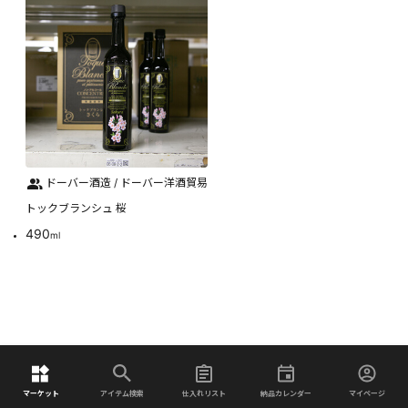
ドーバー酒造 / ドーバー洋酒貿易
トックブランシュ 桜
490
ml
マーケット
アイテム検索
仕入れリスト
納品カレンダー
マイページ