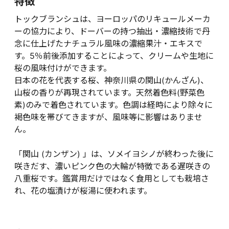
特徴
トックブランシュは、ヨーロッパのリキュールメーカ
ーの協力により、ドーバーの持つ抽出・濃縮技術で丹
念に仕上げたナチュラル風味の濃縮果汁・エキスで
す。5％前後添加することによって、クリームや生地に
桜の風味付けができます。
日本の花を代表する桜、神奈川県の関山(かんざん)、
山桜の香りが再現されています。天然着色料(野菜色
素)のみで着色されています。色調は経時により除々に
褐色味を帯びてきますが、風味等に影響はありませ
ん。
「関山 (カンザン) 」は、ソメイヨシノが終わった後に
咲きだす、濃いピンク色の大輪が特徴である遅咲きの
八重桜です。鑑賞用だけではなく食用としても栽培さ
れ、花の塩漬けが桜湯に使われます。