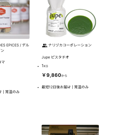
DES EPICES / デル
ナリヅカコーポレーション
パン
Jupe ピスタチオ
ロマ
1
KG
￥9,860
から
最短12日後お届け
常温のみ
け
常温のみ