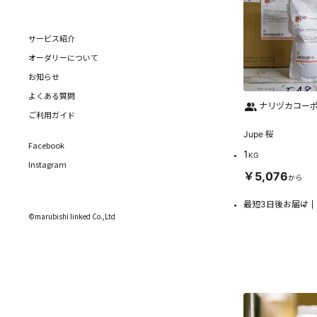
サービス紹介
オーダリーについて
お知らせ
よくある質問
ナリヅカコー
ご利用ガイド
Jupe 桜
Facebook
1
KG
Instagram
￥5,076
から
最短3日後お届け
©marubishi linked Co.,Ltd