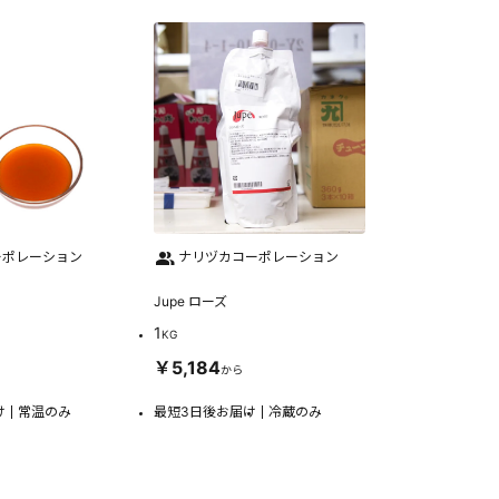
ーポレーション
ナリヅカコーポレーション
Jupe ローズ
1
KG
￥5,184
から
け
常温のみ
最短3日後お届け
冷蔵のみ