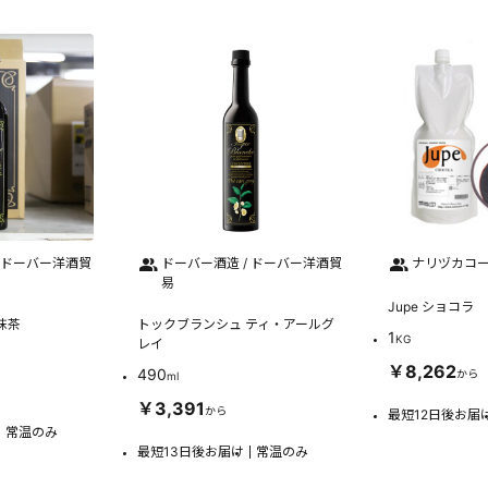
/ ドーバー洋酒貿
ドーバー酒造 / ドーバー洋酒貿
ナリヅカコ
易
Jupe ショコラ
抹茶
トックブランシュ ティ・アールグ
1
KG
レイ
￥8,262
490
から
ml
￥3,391
から
最短12日後お届
常温のみ
最短13日後お届け
常温のみ