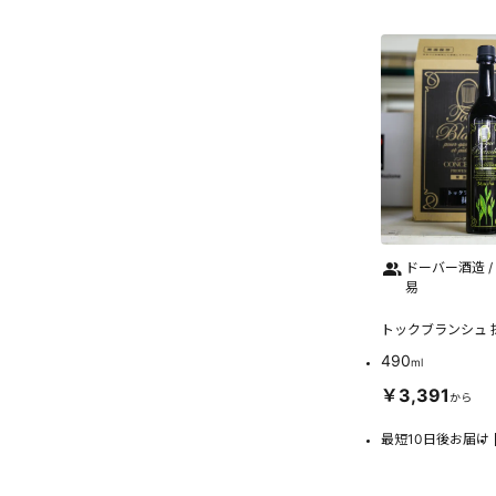
ドーバー酒造 
易
トックブランシュ 
490
ml
￥3,391
から
最短10日後お届け