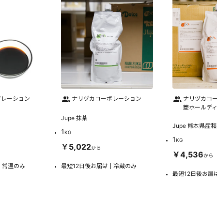
ポレーション
ナリヅカコーポレーション
ナリヅカコー
菱ホールデ
Jupe 抹茶
Jupe 熊本県産
1
KG
1
KG
￥5,022
から
￥4,536
から
常温のみ
最短12日後お届け
冷蔵のみ
最短12日後お届