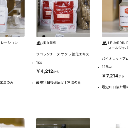
ポレーション
横山香料
LE JARDIN 
スールジャ
フロランチーヌ サクラ 強化エキス
バイオレットア
1
KG
118
ml
￥4,212
から
￥7,214
から
常温のみ
最短14日後お届け
常温のみ
最短13日後お届