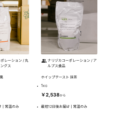
ポレーション / 丸
ナリヅカコーポレーション / ア
ィングス
ルプス食品
和栗
ホイップテースト 抹茶
1
KG
￥2,538
から
け
常温のみ
最短12日後お届け
常温のみ