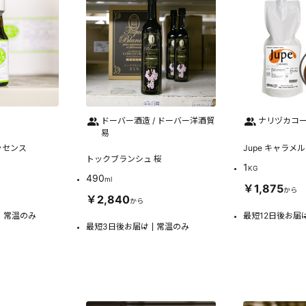
ドーバー酒造 / ドーバー洋酒貿
ナリヅカコ
易
ッセンス
Jupe キャラメル
トックブランシュ 桜
1
KG
490
ml
￥1,875
から
￥2,840
から
常温のみ
最短12日後お届
最短3日後お届け
常温のみ