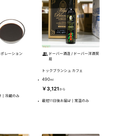
ーポレーション
ドーバー酒造 / ドーバー洋酒貿
易
トックブランシュ カフェ
490
ml
￥3,121
から
け
冷蔵のみ
最短11日後お届け
常温のみ