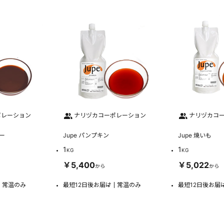
ポレーション
ナリヅカコーポレーション
ナリヅカコ
ー
Jupe パンプキン
Jupe 焼いも
1
1
KG
KG
￥5,400
￥5,022
から
から
常温のみ
最短12日後お届け
常温のみ
最短12日後お届