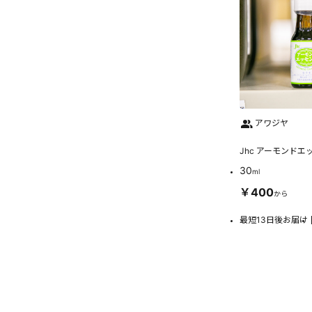
アワジヤ
Jhc アーモンドエ
30
ml
￥400
から
最短13日後お届け