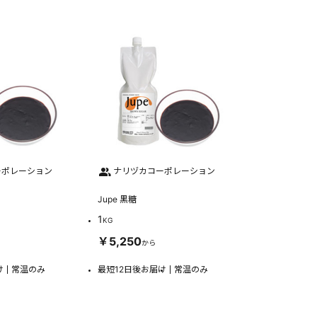
ーポレーション
ナリヅカコーポレーション
Jupe 黒糖
1
KG
￥5,250
から
け
常温のみ
最短12日後お届け
常温のみ