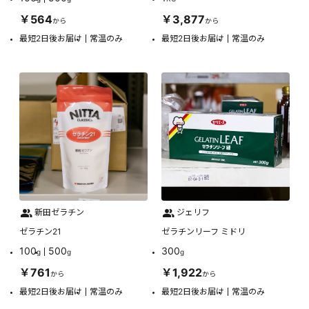
￥564
￥3,877
から
から
最短2日後お届け
常温のみ
最短2日後お届け
常温のみ
新田ゼラチン
ジェリフ
ゼラチン21
ゼラチンリーフ ミドリ
100
500
300
g
g
g
￥761
￥1,922
から
から
最短2日後お届け
常温のみ
最短2日後お届け
常温のみ