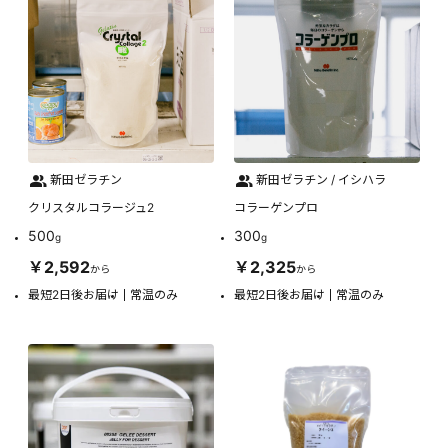
新田ゼラチン
新田ゼラチン / イシハラ
クリスタルコラージュ2
コラーゲンプロ
500
300
g
g
￥2,592
￥2,325
から
から
最短2日後お届け
常温のみ
最短2日後お届け
常温のみ