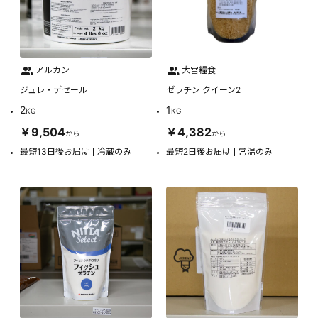
アルカン
大宮糧食
ジュレ・デセール
ゼラチン クイーン2
2
1
KG
KG
￥9,504
￥4,382
から
から
最短13日後お届け
冷蔵のみ
最短2日後お届け
常温のみ