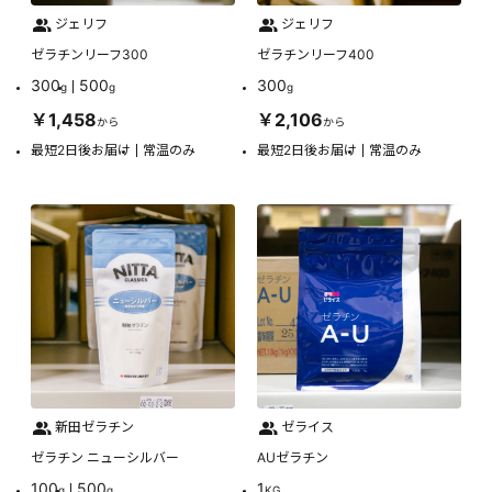
ジェリフ
ジェリフ
ゼラチンリーフ300
ゼラチンリーフ400
300
500
300
g
g
g
￥1,458
￥2,106
から
から
最短2日後お届け
常温のみ
最短2日後お届け
常温のみ
新田ゼラチン
ゼライス
ゼラチン ニューシルバー
AUゼラチン
100
500
1
g
g
KG