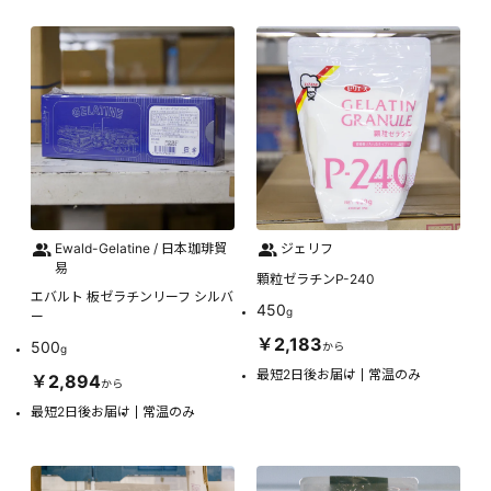
Ewald-Gelatine / 日本珈琲貿
ジェリフ
易
顆粒ゼラチンP-240
エバルト 板ゼラチンリーフ シルバ
450
g
ー
￥2,183
500
から
g
最短2日後お届け
常温のみ
￥2,894
から
最短2日後お届け
常温のみ