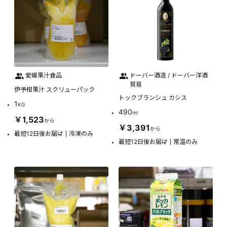
愛媛果汁食品
ドーバー酒造 / ドーバー洋酒
貿易
伊予柑果汁 スクリューパック
トックブランシュ カシス
1
KG
490
ml
￥1,523
から
￥3,391
から
最短12日後お届け
冷凍のみ
最短12日後お届け
常温のみ