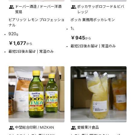
ドーバー酒造 / ドーバー洋酒
ポッカサッポロフード＆ビバ
貿易
レッジ
ビアリッツ レモン プロフェッショ
ポッカ 業務用ポッカレモン
ナル
1
L
920
g
￥945
から
￥1,677
から
最短2日後お届け
常温のみ
最短2日後お届け
常温のみ
中埜総合印刷 / MIZKAN
愛媛果汁食品