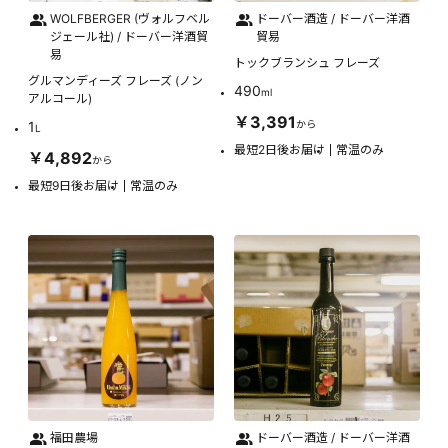
WOLFBERGER (ヴォルフベル
ドーバー酒造 / ドーバー洋酒
ジェール社) / ドーバー洋酒貿
貿易
易
トックブランシュ フレーズ
グルマンディーズ フレーズ (ノン
490
ml
アルコール)
￥3,391
1
から
L
最短2日後お届け
常温のみ
￥4,892
から
最短9日後お届け
常温のみ
福田農場
ドーバー酒造 / ドーバー洋酒