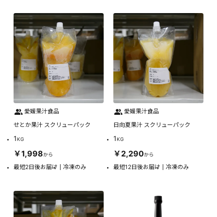
愛媛果汁食品
愛媛果汁食品
せとか果汁 スクリューパック
日向夏果汁 スクリューパック
1
1
KG
KG
￥1,998
￥2,290
から
から
最短2日後お届け
冷凍のみ
最短12日後お届け
冷凍のみ