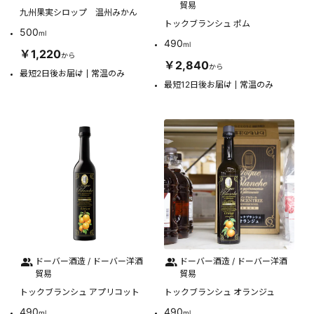
貿易
九州果実シロップ 温州みかん
トックブランシュ ポム
500
ml
490
ml
￥1,220
から
￥2,840
から
最短2日後お届け
常温のみ
最短12日後お届け
常温のみ
ドーバー酒造 / ドーバー洋酒
ドーバー酒造 / ドーバー洋酒
貿易
貿易
トックブランシュ アプリコット
トックブランシュ オランジュ
490
490
ml
ml