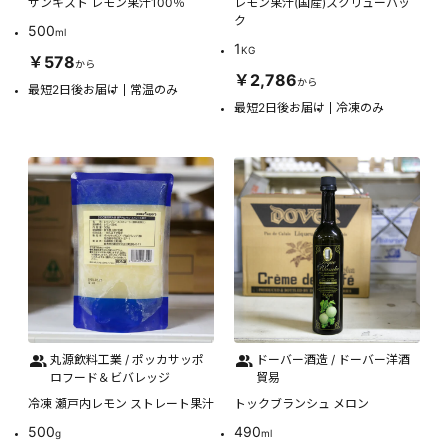
サンキスト レモン果汁100％
レモン果汁(国産)スクリューパッ
ク
500
ml
1
KG
￥578
から
￥2,786
から
最短2日後お届け
常温のみ
最短2日後お届け
冷凍のみ
丸源飲料工業 / ポッカサッポ
ドーバー酒造 / ドーバー洋酒
ロフード＆ビバレッジ
貿易
冷凍 瀬戸内レモン ストレート果汁
トックブランシュ メロン
500
490
g
ml