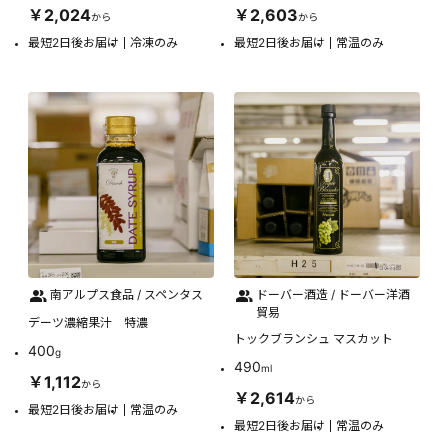
￥2,024
￥2,603
から
から
最短2日後お届け
冷凍のみ
最短2日後お届け
常温のみ
南アルプス食品 / スペンタス
ドーバー酒造 / ドーバー洋酒
貿易
デーツ濃縮果汁 特濃
トックブランシュ マスカット
400
g
490
ml
￥1,112
から
￥2,614
から
最短2日後お届け
常温のみ
最短2日後お届け
常温のみ