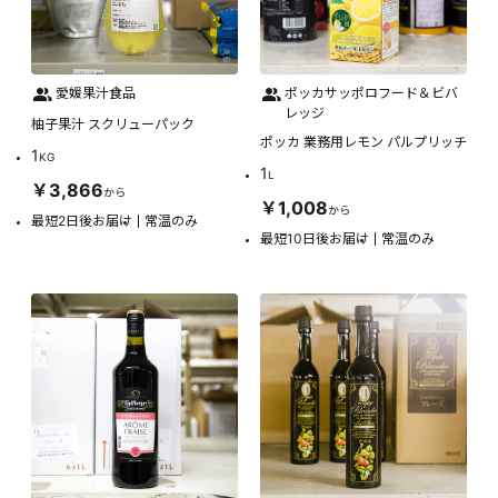
愛媛果汁食品
ポッカサッポロフード＆ビバ
レッジ
柚子果汁 スクリューパック
ポッカ 業務用レモン パルプリッチ
1
KG
1
L
￥3,866
から
￥1,008
から
最短2日後お届け
常温のみ
最短10日後お届け
常温のみ