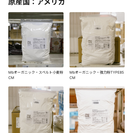
原産国：アメリカ
Mbオーガニック・スペルト小麦粉
Mbオーガニック・強力粉TYPE85
CM
CM