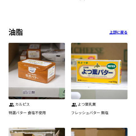
油脂
上部に戻る
カルピス
よつ葉乳業
特選バター 食塩不使用
フレッシュバター 無塩