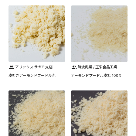
アリックス サガミ支店
筑波乳業 / 正栄食品工業
皮むきアーモンドプードル赤
アーモンドプードル皮無 100%