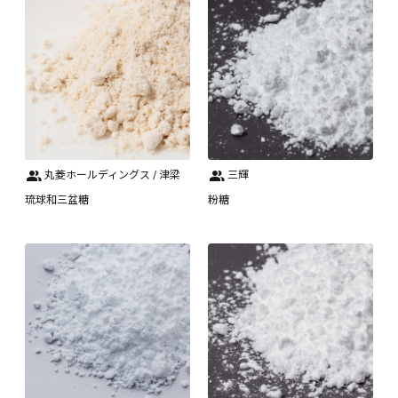
丸菱ホールディングス / 津梁
三輝
琉球和三盆糖
粉糖