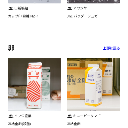
日新製糖
アワジヤ
カップ印 粉糖 NZ-1
Jhc パウダーシュガー
卵
上部に戻る
イフジ産業
キユーピータマゴ
凍結全卵(殺菌)
凍結全卵