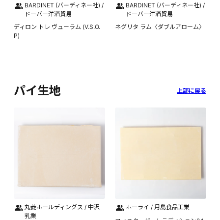
BARDINET (バーディネー社) /
BARDINET (バーディネー社) /
ドーバー洋酒貿易
ドーバー洋酒貿易
ディロン トレ ヴューラム (V.S.O.
ネグリタ ラム〈ダブルアローム〉
P)
パイ生地
上部に戻る
丸菱ホールディングス / 中沢
ホーライ / 月島食品工業
乳業