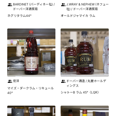
BARDINET (バーディネー社) /
J.WRAY & NEPHEW (ネフュー
ドーバー洋酒貿易
社) / ドーバー洋酒貿易
ネグリタラム44°
オールドジャマイカ ラム
宏洋
ドーバー酒造 / 丸菱ホールデ
ィングス
マイズ・ダークラム・リキュール
シャトーB ラム 45°〈LQR〉
40°