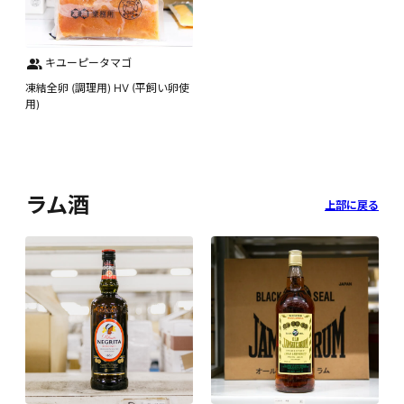
キユーピータマゴ
凍結全卵 (調理用) HV (平飼い卵使
用)
ラム酒
上部に戻る