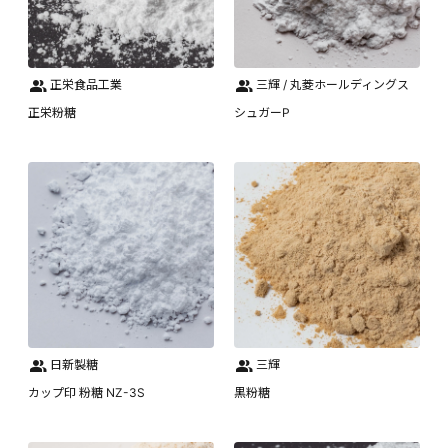
正栄食品工業
三輝 / 丸菱ホールディングス
正栄粉糖
シュガーP
日新製糖
三輝
カップ印 粉糖 NZ-3S
黒粉糖