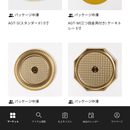
パッケージ中澤
パッケージ中澤
AGT-S(スタンダード) 5寸
AGT-M(三つ目金具付き) ケーキト
レー 5寸
パッケージ中澤
パッケージ中澤
GPMデコトレー 5寸
8角デコトレー 5寸
マーケット
アイテム検索
仕入れリスト
納品カレンダー
マイページ