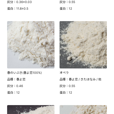
灰分：0.36±0.03
灰分：0.55
蛋白：11.8±0.5
蛋白：12
春のいぶき(春よ恋100%)
オペラ
品種：春よ恋
品種：春よ恋 / きたほなみ / 他
灰分：0.46
灰分：0.55
蛋白：12
蛋白：12