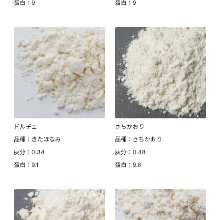
蛋白：9
蛋白：9
ドルチェ
さちかおり
品種：きたほなみ
品種：さちかおり
灰分：0.34
灰分：0.48
蛋白：9.1
蛋白：9.6