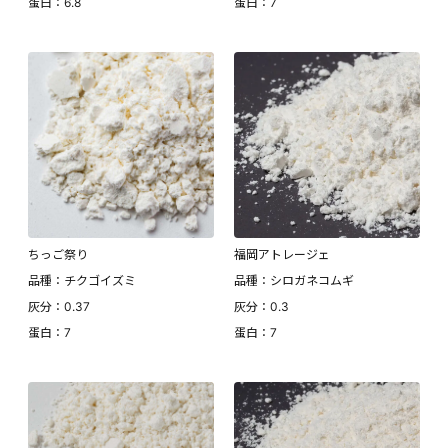
蛋白：6.8
蛋白：7
ちっご祭り
福岡アトレージェ
品種：チクゴイズミ
品種：シロガネコムギ
灰分：0.37
灰分：0.3
蛋白：7
蛋白：7