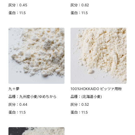
灰分：0.45
灰分：0.62
蛋白：11.5
蛋白：11.5
九＋夢
100%HOKKAIDO ピッツァ用粉
品種：九州産小麦/ゆめちから
品種：(北海道小麦)
灰分：0.44
灰分：0.52
蛋白：11.5
蛋白：11.5