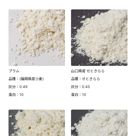
プラム
山口県産 せときらら
品種：(福岡県産小麦)
品種：せときらら
灰分：0.49
灰分：0.45
蛋白：10
蛋白：10