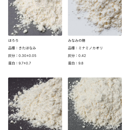
ほろろ
みなみの穂
品種：きたほなみ
品種：ミナミノカオリ
灰分：0.30±0.05
灰分：0.42
蛋白：9.7±0.7
蛋白：9.8