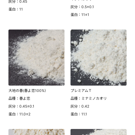
灰分：0.45
灰分：0.5±0.1
蛋白：11
蛋白：11±1
大地の春(春よ恋100%)
プレミアムＴ
品種：春よ恋
品種：ミナミノカオリ
灰分：0.45±0.1
灰分：0.42
蛋白：11.0±2
蛋白：11.1