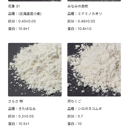
花象 31
みなみの息吹
品種：(北海道産小麦)
品種：ミナミノカオリ
灰分：0.45±0.05
灰分：0.46±0.05
蛋白：10.9±1
蛋白：10.8±1.0
さらさ 特
月ちくご
品種：きたほなみ
品種：シロガネコムギ
灰分：0.3±0.05
灰分：0.7
蛋白：10.5±1
蛋白：10