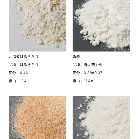
北海道はるきらり
香麦
品種：はるきらり
品種：春よ恋 / 他
灰分：0.46
灰分：0.38±0.07
蛋白：11.4
蛋白：11.4±1