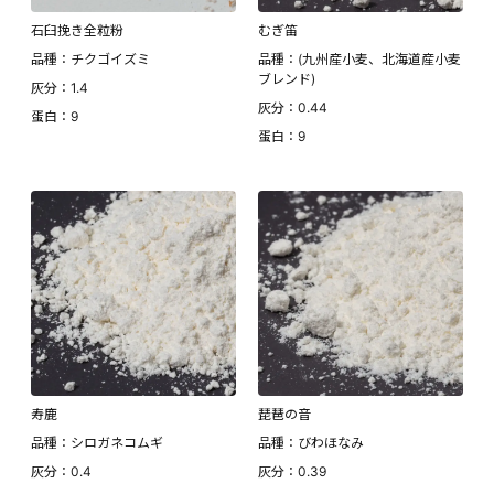
石臼挽き全粒粉
むぎ笛
品種：チクゴイズミ
品種：(九州産小麦、北海道産小麦
ブレンド)
灰分：1.4
灰分：0.44
蛋白：9
蛋白：9
寿鹿
琵琶の音
品種：シロガネコムギ
品種：びわほなみ
灰分：0.4
灰分：0.39