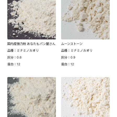
国内産強力粉 あなたもパン屋さん
ムーンストーン
品種：ミナミノカオリ
品種：ミナミノカオリ
灰分：0.6
灰分：0.9
蛋白：12
蛋白：12