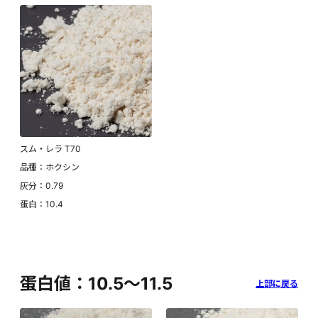
スム・レラ T70
品種：ホクシン
灰分：0.79
蛋白：10.4
蛋白値：10.5～11.5
上部に戻る