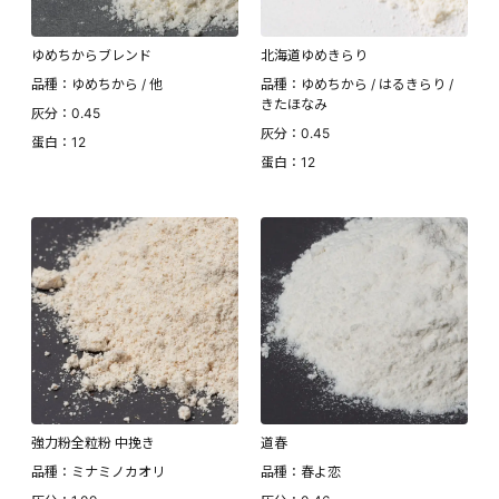
ゆめちからブレンド
北海道ゆめきらり
品種：ゆめちから / 他
品種：ゆめちから / はるきらり /
きたほなみ
灰分：0.45
灰分：0.45
蛋白：12
蛋白：12
強力粉全粒粉 中挽き
道春
品種：ミナミノカオリ
品種：春よ恋