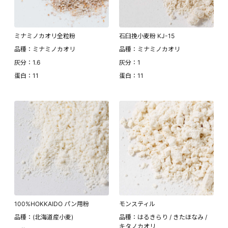
ミナミノカオリ全粒粉
石臼挽小麦粉 KJ-15
品種：ミナミノカオリ
品種：ミナミノカオリ
灰分：1.6
灰分：1
蛋白：11
蛋白：11
100%HOKKAIDO パン用粉
モンスティル
品種：(北海道産小麦)
品種：はるきらり / きたほなみ /
キタノカオリ