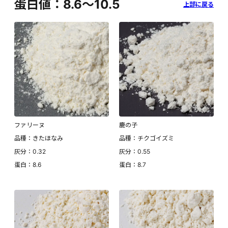
蛋白値：8.6～10.5
上部に戻る
ファリーヌ
鹿の子
品種：きたほなみ
品種：チクゴイズミ
灰分：0.32
灰分：0.55
蛋白：8.6
蛋白：8.7