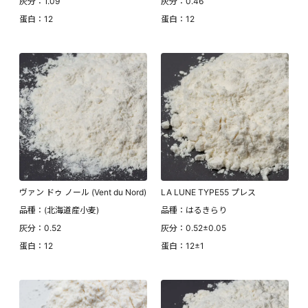
灰分：1.09
灰分：0.46
蛋白：12
蛋白：12
ヴァン ドゥ ノール (Vent du Nord)
LA LUNE TYPE55 プレス
品種：(北海道産小麦)
品種：はるきらり
灰分：0.52
灰分：0.52±0.05
蛋白：12
蛋白：12±1