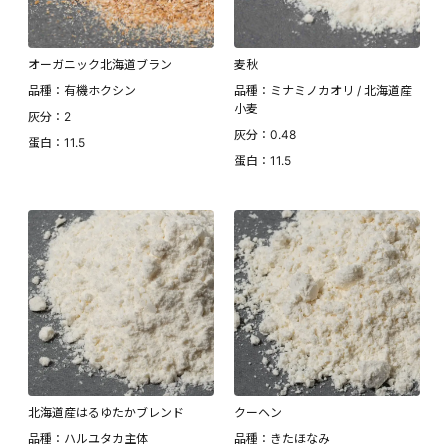
オーガニック北海道ブラン
麦秋
品種：有機ホクシン
品種：ミナミノカオリ / 北海道産
小麦
灰分：2
灰分：0.48
蛋白：11.5
蛋白：11.5
北海道産はるゆたかブレンド
クーヘン
品種：ハルユタカ主体
品種：きたほなみ