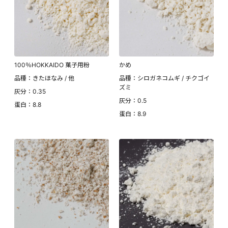
100％HOKKAIDO 菓子用粉
かめ
品種：きたほなみ / 他
品種：シロガネコムギ / チクゴイ
ズミ
灰分：0.35
灰分：0.5
蛋白：8.8
蛋白：8.9