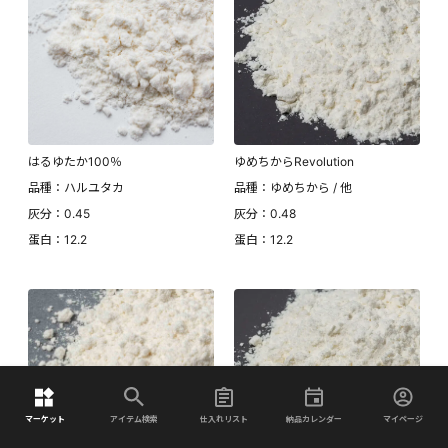
はるゆたか100％
ゆめちからRevolution
品種：ハルユタカ
品種：ゆめちから / 他
灰分：0.45
灰分：0.48
蛋白：12.2
蛋白：12.2
マーケット
アイテム検索
仕入れリスト
納品カレンダー
マイページ