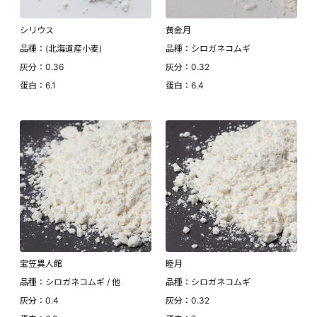
シリウス
黄金月
品種：(北海道産小麦)
品種：シロガネコムギ
灰分：0.36
灰分：0.32
蛋白：6.1
蛋白：6.4
宝笠異人館
睦月
品種：シロガネコムギ / 他
品種：シロガネコムギ
灰分：0.4
灰分：0.32