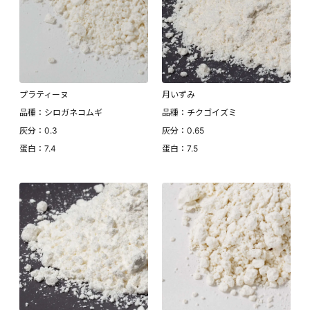
プラティーヌ
月いずみ
品種：シロガネコムギ
品種：チクゴイズミ
灰分：0.3
灰分：0.65
蛋白：7.4
蛋白：7.5