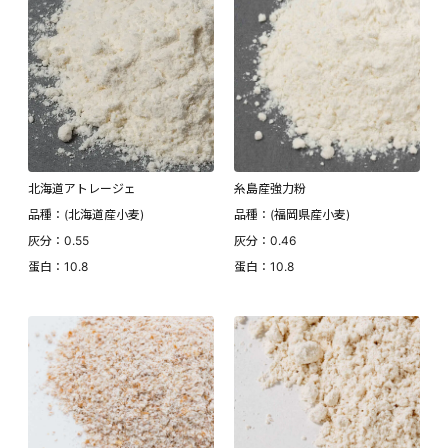
北海道アトレージェ
糸島産強力粉
品種：(北海道産小麦)
品種：(福岡県産小麦)
灰分：0.55
灰分：0.46
蛋白：10.8
蛋白：10.8