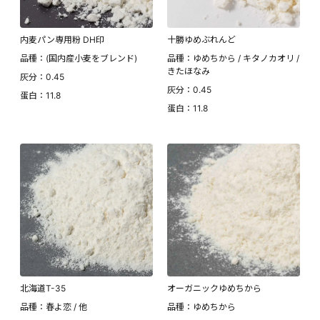
内麦パン専用粉 DH印
十勝ゆめぶれんど
品種：(国内産小麦をブレンド)
品種：ゆめちから / キタノカオリ /
きたほなみ
灰分：0.45
灰分：0.45
蛋白：11.8
蛋白：11.8
北海道T-35
オーガニックゆめちから
品種：春よ恋 / 他
品種：ゆめちから