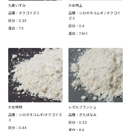
九麦いずみ
かめ特上
品種：チクゴイズミ
品種：シロガネコムギ / チクゴイ
ズミ
灰分：0.35
灰分：0.4
蛋白：7.5
蛋白：7.6±1
かめ特特
レゼルブランシュ
品種：シロガネコムギ/チクゴイズ
品種：きたほなみ
ミ
灰分：0.33
灰分：0.44
蛋白：8.4