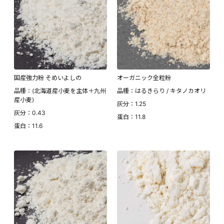
国産強力粉 そめいよしの
オーガニック全粒粉
品種：(北海道産小麦を主体＋九州
品種：はるきらり / キタノカオリ
産小麦)
灰分：1.25
灰分：0.43
蛋白：11.8
蛋白：11.6