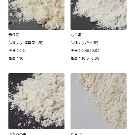
赤煉瓦
もち姫
品種：(北海道産小麦)
品種：(もち小麦)
灰分：0.5
灰分：0.45±0.05
蛋白：10
蛋白：10.0±0.05
みなみの幸
九麦T55