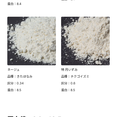
蛋白：8.4
ネージュ
特 月いずみ
品種：きたほなみ
品種：チクゴイズミ
灰分：0.34
灰分：0.6
蛋白：8.5
蛋白：8.5