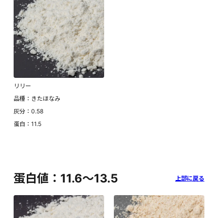
リリー
品種：きたほなみ
灰分：0.58
蛋白：11.5
蛋白値：11.6～13.5
上部に戻る