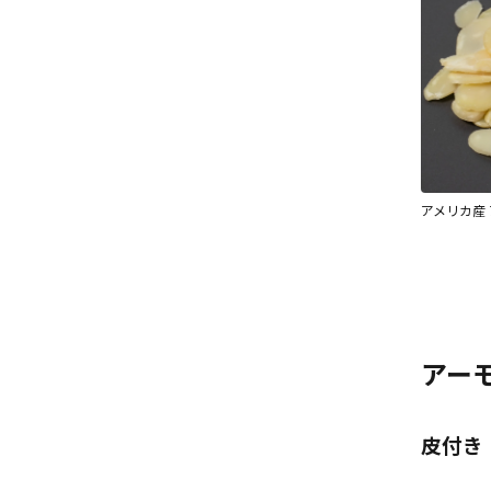
アメリカ産
アー
皮付き