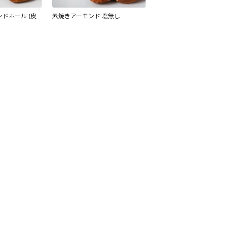
ドホール (皮
素焼きアーモンド 塩無し