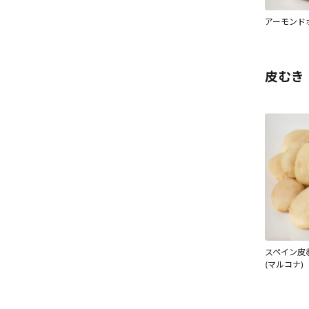
アーモンド
皮むき
スペイン皮
(マルコナ)