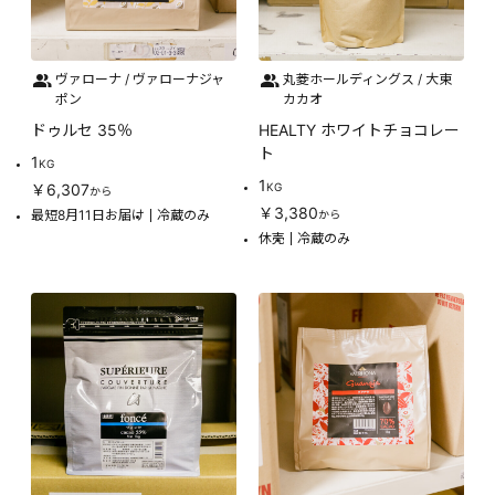
ヴァローナ / ヴァローナジャ
丸菱ホールディングス / 大東
ポン
カカオ
ドゥルセ 35％
HEALTY ホワイトチョコレー
ト
1
KG
1
￥6,307
KG
から
￥3,380
最短8月11日お届け
冷蔵のみ
から
休売
冷蔵のみ