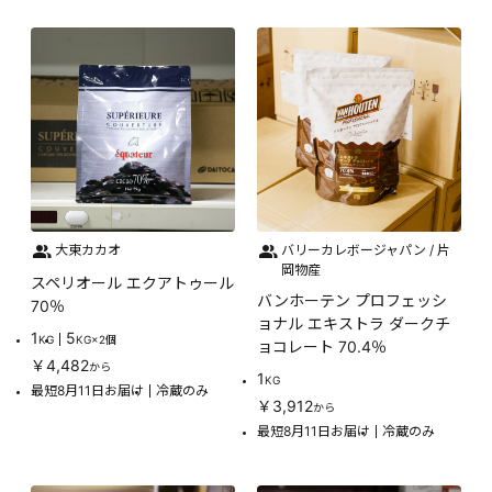
大東カカオ
バリーカレボージャパン / 片
岡物産
スペリオール エクアトゥール
バンホーテン プロフェッシ
70％
ョナル エキストラ ダークチ
1
5
KG
KG×2個
ョコレート 70.4％
￥4,482
から
1
KG
最短8月11日お届け
冷蔵のみ
￥3,912
から
最短8月11日お届け
冷蔵のみ