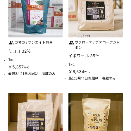
カオカ / サンエイト貿易
ヴァローナ / ヴァローナジャ
ポン
ミコロ 32％
イボワール 35％
1
KG
1
KG
￥5,357
から
￥6,534
から
最短8月11日お届け
冷蔵のみ
最短8月11日お届け
冷蔵のみ