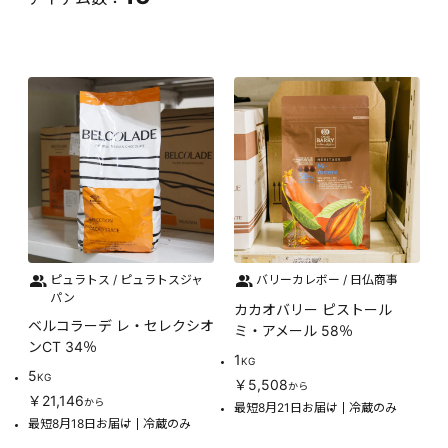
ピュラトス / ピュラトスジャ
バリーカレボー / 日仏商事
パン
カカオバリー ピストール
ベルコラーデ レ・セレクシオ
ミ・アメール 58％
ンCT 34％
1
KG
5
KG
￥5,508
から
￥21,146
から
最短8月21日お届け
冷蔵のみ
最短8月18日お届け
冷蔵のみ