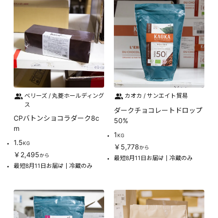
ベリーズ / 丸菱ホールディング
カオカ / サンエイト貿易
ス
ダークチョコレートドロップ
CPバトンショコラダーク8c
50%
m
1
KG
1.5
KG
￥5,778
から
￥2,495
から
最短8月11日お届け
冷蔵のみ
最短8月11日お届け
冷蔵のみ