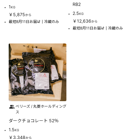
RB2
1
KG
2.5
￥5,875
KG
から
￥12,636
最短8月11日お届け
冷蔵のみ
から
最短8月11日お届け
冷蔵のみ
ベリーズ / 丸菱ホールディング
ス
ダークチョコレート 52％
1.5
KG
￥3,348
から