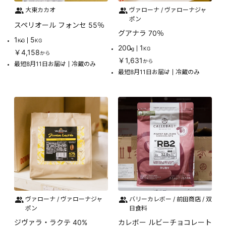
大東カカオ
ヴァローナ / ヴァローナジャ
ポン
スペリオール フォンセ 55％
グアナラ 70％
1
5
KG
KG
200
1
g
KG
￥4,158
から
￥1,631
から
最短8月11日お届け
冷蔵のみ
最短8月11日お届け
冷蔵のみ
ヴァローナ / ヴァローナジャ
バリーカレボー / 前田商店 / 双
ポン
日食料
ジヴァラ・ラクテ 40%
カレボー ルビーチョコレート