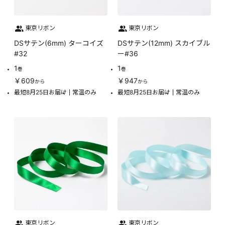
東京リボン
東京リボン
DSサテン(6mm) ターコイズ
DSサテン(12mm) スカイブル
#32
ー#36
1
1
巻
巻
￥609
￥947
から
から
最短8月25日お届け
常温のみ
最短8月25日お届け
常温のみ
東京リボン
東京リボン