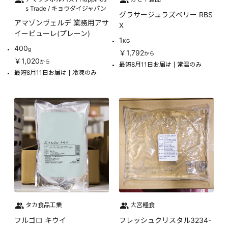
s Trade / キョウダイジャパン
グラサージュラズベリー RBS
アマゾンヴェルデ 業務用アサ
X
イーピューレ(プレーン)
1
KG
400
g
￥1,792
から
￥1,020
から
最短8月11日お届け
常温のみ
最短8月11日お届け
冷凍のみ
タカ食品工業
大宮糧食
フルゴロ キウイ
フレッシュクリスタル3234-