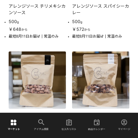
アレンジソース チリメキシカ
アレンジソース スパイシーカ
ンソース
レー
500
500
g
g
￥648
￥572
から
から
最短8月11日お届け
常温のみ
最短8月11日お届け
常温のみ
アジアリンク
アジアリンク
チーさんのカシューナッツ 皮
チーさんのカシューナッツ 皮
マーケット
アイテム検索
仕入れリスト
納品カレンダー
マイページ
つき無塩
つき塩味