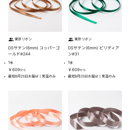
東京リボン
東京リボン
DSサテン(6mm) コッパーゴ
DSサテン(6mm) ピリディア
ールド#244
ン#31
1
1
巻
巻
￥609
￥609
から
から
最短8月25日お届け
常温のみ
最短8月25日お届け
常温のみ