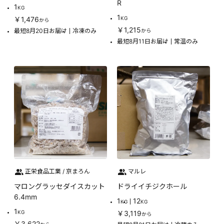
R
1
KG
1
￥1,476
KG
から
￥1,215
最短8月20日お届け
冷凍のみ
から
最短8月11日お届け
常温のみ
正栄食品工業 / 京まろん
マルレ
マロングラッセダイスカット
ドライイチジクホール
6.4mm
1
12
KG
KG
1
KG
￥3,119
から
￥3,622