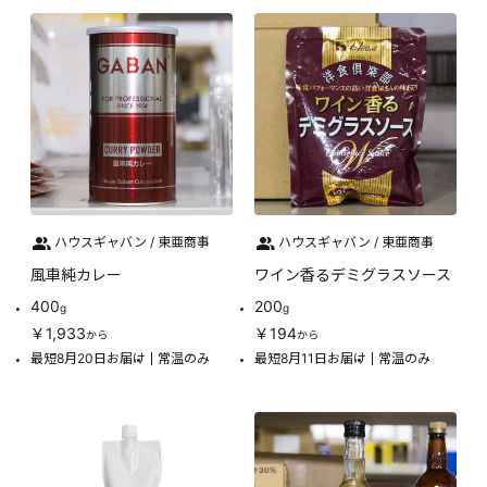
ハウスギャバン / 東亜商事
ハウスギャバン / 東亜商事
風車純カレー
ワイン香るデミグラスソース
400
200
g
g
￥1,933
￥194
から
から
最短8月20日お届け
常温のみ
最短8月11日お届け
常温のみ