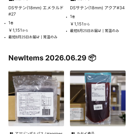
DSサテン(18mm) エメラルド
DSサテン(18mm) アクア#34
#27
1
巻
1
巻
￥1,151
から
￥1,151
最短8月25日お届け
常温のみ
から
最短8月25日お届け
常温のみ
NewItems 2026.06.29 📦
アマゾンポルパス / Happines
カセイ食品