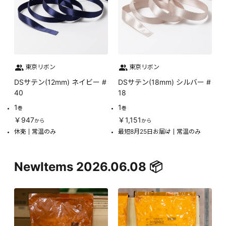
東京リボン
東京リボン
DSサテン(12mm) ネイビー #
DSサテン(18mm) シルバー #
40
18
1
1
巻
巻
￥947
￥1,151
から
から
休売
常温のみ
最短8月25日お届け
常温のみ
NewItems 2026.06.08 📦