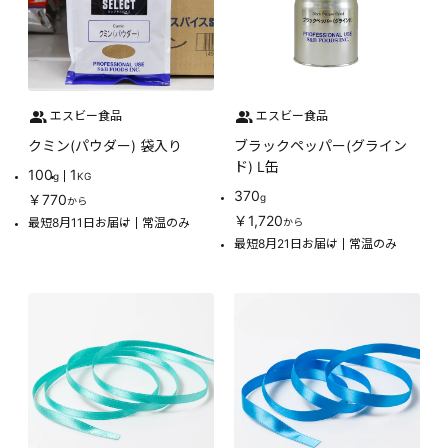
エスビー食品
エスビー食品
クミン(パウダー) 袋入り
ブラックペッパー(グライン
ド) L缶
100
1
g
KG
370
￥770
g
から
￥1,720
最短8月11日お届け
常温のみ
から
最短8月21日お届け
常温のみ