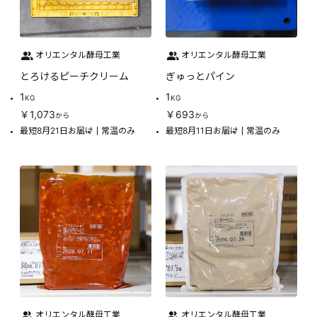
オリエンタル酵母工業
オリエンタル酵母工業
とろけるピーチクリーム
ぎゅっとパイン
1
1
KG
KG
￥1,073
￥693
から
から
最短8月21日お届け
常温のみ
最短8月11日お届け
常温のみ
オリエンタル酵母工業
オリエンタル酵母工業