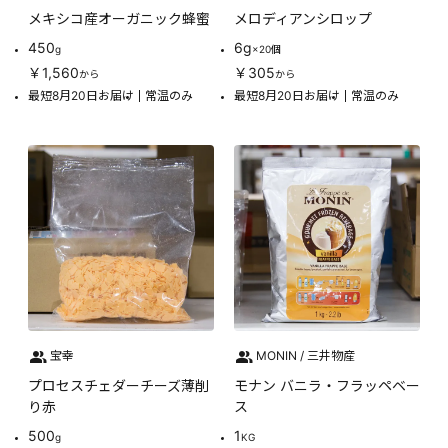
メキシコ産オーガニック蜂蜜
メロディアンシロップ
450
6g
g
×20個
￥1,560
￥305
から
から
最短8月20日お届け
常温のみ
最短8月20日お届け
常温のみ
宝幸
MONIN / 三井物産
プロセスチェダーチーズ薄削
モナン バニラ・フラッペベー
り赤
ス
500
1
g
KG