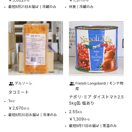
から
から
最短8月21日お届け
冷蔵のみ
休売
冷蔵のみ
デルソーレ
Fratelli Longobardi / モンテ物
産
タコミート
ナポリ･ミア ダイストマト2.5
1
KG
5kg缶 塩あり
￥2,670
から
2.55
KG
最短8月20日お届け
冷凍のみ
￥1,309
から
最短8月11日お届け
常温のみ