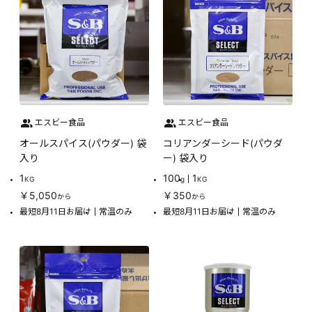
エスビー食品
エスビー食品
オールスパイス(パウダー) 袋
コリアンダーシード(パウダ
入り
ー) 袋入り
1
100
1
KG
g
KG
￥5,050
￥350
から
から
最短8月11日お届け
常温のみ
最短8月11日お届け
常温のみ