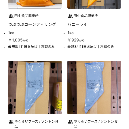
田中食品興業所
田中食品興業所
つぶつぶコーンフィリング
バニーラR
1
1
KG
KG
￥1,005
￥929
から
から
最短8月11日お届け
冷蔵のみ
最短8月11日お届け
冷蔵のみ
やくらいフーズ / ソントン食
やくらいフーズ / ソントン食
品
品