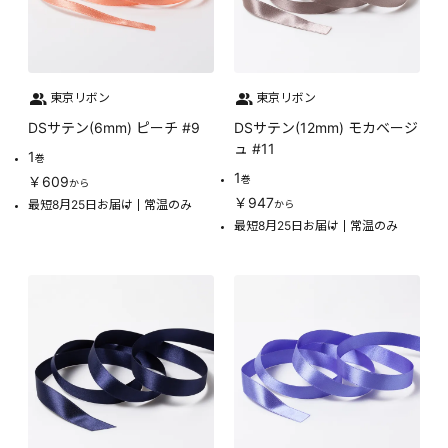
東京リボン
東京リボン
DSサテン(6mm) ピーチ #9
DSサテン(12mm) モカベージ
ュ #11
1
巻
1
￥609
巻
から
￥947
最短8月25日お届け
常温のみ
から
最短8月25日お届け
常温のみ