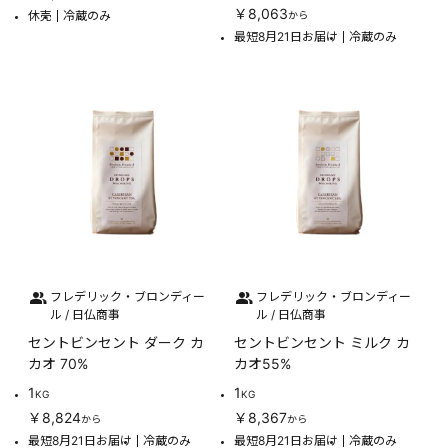
￥8,063
休売
冷蔵のみ
から
最短8月21日お届け
冷蔵のみ
フレデリック・ブロンディー
フレデリック・ブロンディー
ル / 日仏商事
ル / 日仏商事
セントビンセント ダーク カ
セントビンセント ミルク カ
カオ 70%
カオ55%
1
1
KG
KG
￥8,824
￥8,367
から
から
最短8月21日お届け
冷蔵のみ
最短8月21日お届け
冷蔵のみ