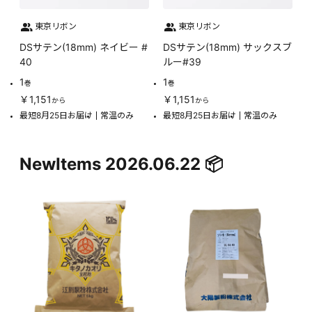
東京リボン
東京リボン
DSサテン(18mm) ネイビー #
DSサテン(18mm) サックスブ
40
ルー#39
1
1
巻
巻
￥1,151
￥1,151
から
から
最短8月25日お届け
常温のみ
最短8月25日お届け
常温のみ
NewItems 2026.06.22 📦