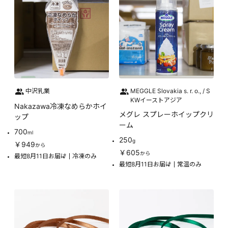
中沢乳業
MEGGLE Slovakia s. r. o., / S
KWイーストアジア
Nakazawa冷凍なめらかホイ
メグレ スプレーホイップクリ
ップ
ーム
700
ml
250
g
￥949
から
￥605
から
最短8月11日お届け
冷凍のみ
最短8月11日お届け
常温のみ