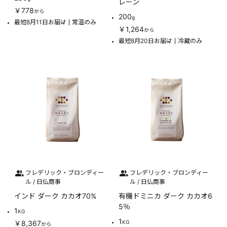
レーン
￥778
から
200
g
最短8月11日お届け
常温のみ
￥1,264
から
最短8月20日お届け
冷蔵のみ
フレデリック・ブロンディー
フレデリック・ブロンディー
ル / 日仏商事
ル / 日仏商事
インド ダーク カカオ70%
有機ドミニカ ダーク カカオ6
5％
1
KG
1
￥8,367
KG
から