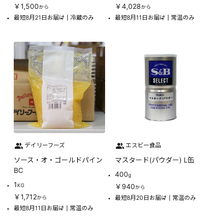
￥1,500
￥4,028
から
から
最短8月21日お届け
冷蔵のみ
最短8月11日お届け
常温のみ
デイリーフーズ
エスビー食品
ソース・オ・ゴールドパイン
マスタード(パウダー) L缶
BC
400
g
1
KG
￥940
から
￥1,712
最短8月20日お届け
常温のみ
から
最短8月11日お届け
常温のみ