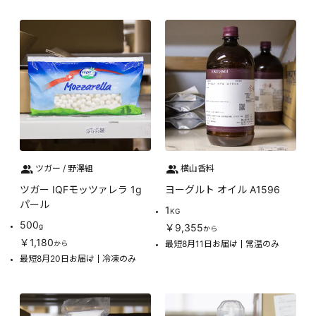
ツガー / 野澤組
横山香料
ツガー IQFモッツァレラ 1g
ヨーグルト オイル A1596
パール
1
KG
500
g
￥9,355
から
￥1,180
最短8月11日お届け
常温のみ
から
最短8月20日お届け
冷凍のみ