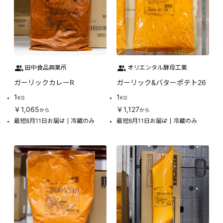
田中食品興業所
オリエンタル酵母工業
ガーリックカレーR
ガーリック&バターポテト26
1
1
KG
KG
￥1,065
￥1,127
から
から
最短8月11日お届け
冷蔵のみ
最短8月11日お届け
冷蔵のみ