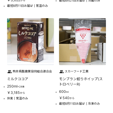
最短8月21日お届け
冷蔵のみ
から
最短8月11日お届け
常温のみ
熊本県酪農業協同組合連合会
スカーフード工業
ミルクココア
モンブラン絞りホイップ(ス
トロベリーR)
250ml
×24本
600
￥3,185
ml
から
￥540
休売
常温のみ
から
最短8月11日お届け
冷凍のみ