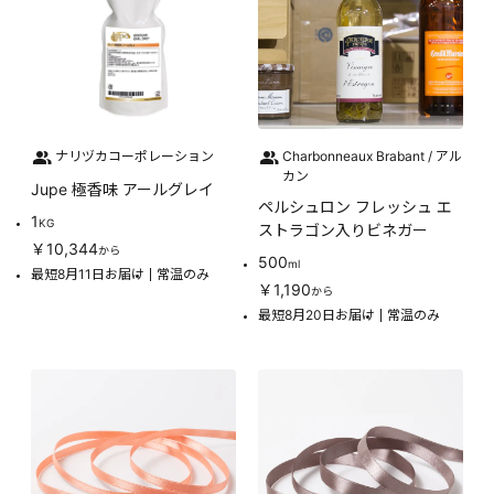
ナリヅカコーポレーション
Charbonneaux Brabant / アル
カン
Jupe 極香味 アールグレイ
ペルシュロン フレッシュ エ
1
KG
ストラゴン入りビネガー
￥10,344
から
500
ml
最短8月11日お届け
常温のみ
￥1,190
から
最短8月20日お届け
常温のみ