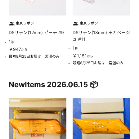
東京リボン
東京リボン
DSサテン(12mm) ピーチ #9
DSサテン(18mm) モカベージ
ュ #11
1
巻
1
￥947
巻
から
￥1,151
最短8月25日お届け
常温のみ
から
最短8月25日お届け
常温のみ
NewItems 2026.06.15 📦