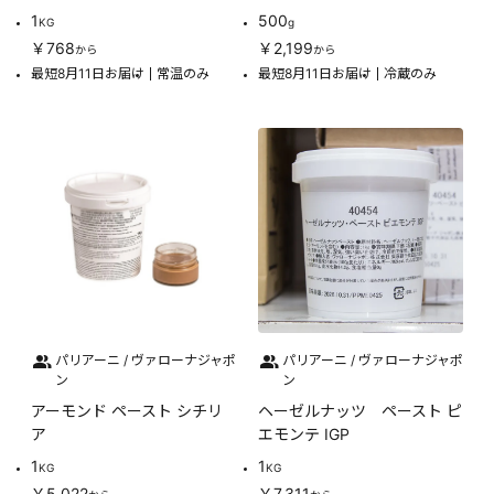
1
500
KG
g
￥768
￥2,199
から
から
最短8月11日お届け
常温のみ
最短8月11日お届け
冷蔵のみ
パリアーニ / ヴァローナジャポ
パリアーニ / ヴァローナジャポ
ン
ン
アーモンド ペースト シチリ
ヘーゼルナッツ ペースト ピ
ア
エモンテ IGP
1
1
KG
KG
￥5,022
￥7,311