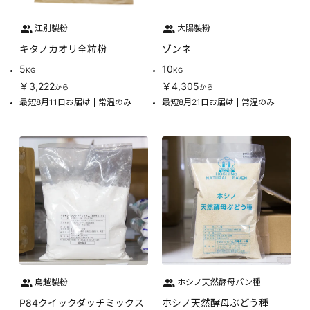
江別製粉
大陽製粉
キタノカオリ全粒粉
ゾンネ
5
10
KG
KG
￥3,222
￥4,305
から
から
最短8月11日お届け
常温のみ
最短8月21日お届け
常温のみ
鳥越製粉
ホシノ天然酵母パン種
P84クイックダッチミックス
ホシノ天然酵母ぶどう種