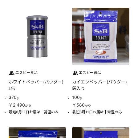
エスビー食品
エスビー食品
ホワイトペッパー(パウダー)
カイエンペッパー(パウダー)
L缶
袋入り
370
100
g
g
￥2,490
￥580
から
から
最短8月11日お届け
常温のみ
最短8月11日お届け
常温のみ