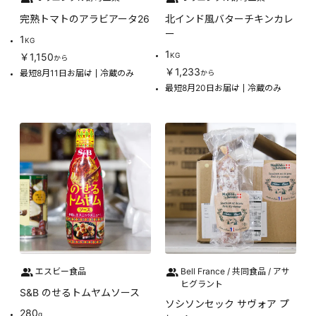
完熟トマトのアラビアータ26
北インド風バターチキンカレ
ー
1
KG
1
￥1,150
KG
から
￥1,233
最短8月11日お届け
冷蔵のみ
から
最短8月20日お届け
冷蔵のみ
エスビー食品
Bell France / 共同食品 / アサ
ヒグラント
S&B のせるトムヤムソース
ソシソンセック サヴォア プ
280
g